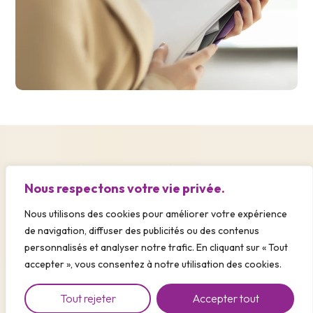
Nos domaines d’intervention :
Nous respectons votre vie privée.
les missions à 360° de nos
Office Managers
Nous utilisons des cookies pour améliorer votre expérience
de navigation, diffuser des publicités ou des contenus
Chez B-Services, notre service d’
office management
personnalisés et analyser notre trafic. En cliquant sur « Tout
couvre l’ensemble des besoins d’une petite et moyenne
accepter », vous consentez à notre utilisation des cookies.
entreprise. Nous sommes un collaborateur direct pour
vous seconder dans vos missions quotidiennes.
Tout rejeter
Accepter tout